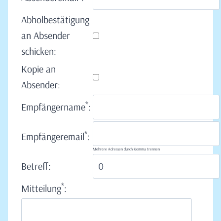
Abholbestätigung
an Absender
schicken:
Kopie an
Absender:
*
Empfängername
:
*
Empfängeremail
:
Mehrere Adressen durch Komma trennen
Betreff:
*
Mitteilung
: