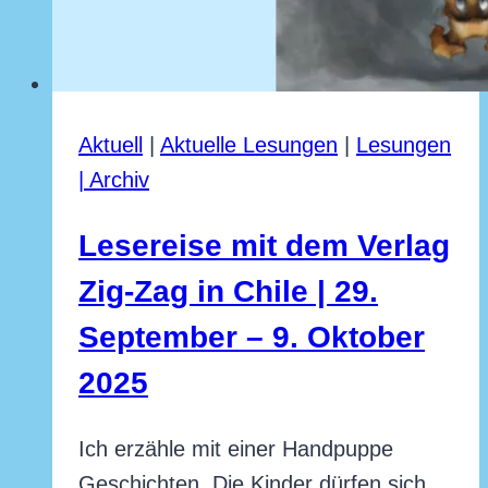
Aktuell
|
Aktuelle Lesungen
|
Lesungen
| Archiv
Lesereise mit dem Verlag
Zig-Zag in Chile | 29.
September – 9. Oktober
2025
Von
September
Ich erzähle mit einer Handpuppe
Claudia
Engeler
28,
Geschichten. Die Kinder dürfen sich