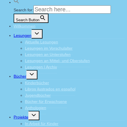
9.
Search for:
Oktober
Search Button
2025
Willkommen
Untermenü
Lesungen
umschalten
Aktuelle Lesungen
Lesungen im Vorschulalter
Lesungen an Unterstufen
Lesungen an Mittel- und Oberstufen
Lesungen | Archiv
Untermenü
Bücher
umschalten
Kinderbücher
Libros ilustrados en español
Jugendbücher
Bücher für Erwachsene
Anthologien
Untermenü
Projekte
umschalten
In Arbeit für Kinder