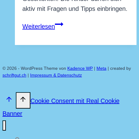
2025
aktiv mit Fragen und Tipps einbringen.
Oktober
19,
Lesereise
Weiterlesen
2025
mit
dem
Verlag
Zig-
© 2026 - WordPress Theme von
Kadence WP
|
Meta
| created by
Zag
schriftgut.ch
|
Impressum & Datenschutz
in
Chile
Cookie Consent mit Real Cookie
|
Banner
29.
September
–