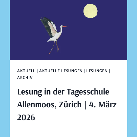
|
11.
MÄRZ
2026
AKTUELL
|
AKTUELLE LESUNGEN
|
LESUNGEN |
ARCHIV
Lesung in der Tagesschule
Allenmoos, Zürich | 4. März
2026
Von
Januar 8, 2026