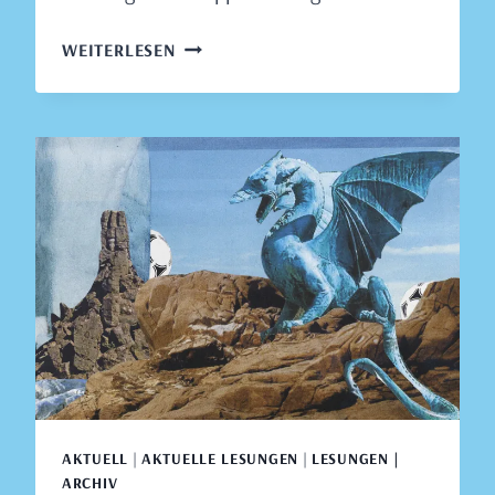
LESUNG
WEITERLESEN
IN
DER
PESTALOZZI-
BIBLIOTHEK
ZÜRICH
|
18.
MÄRZ
2026
AKTUELL
|
AKTUELLE LESUNGEN
|
LESUNGEN |
ARCHIV