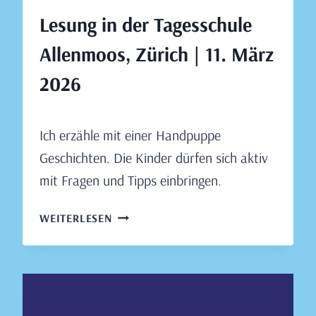
Lesung in der Tagesschule
Allenmoos, Zürich | 11. März
2026
Von
Januar 10, 2026
Ich erzähle mit einer Handpuppe
Claudia
Engeler
Geschichten. Die Kinder dürfen sich aktiv
mit Fragen und Tipps einbringen.
LESUNG
WEITERLESEN
IN
DER
TAGESSCHULE
ALLENMOOS,
ZÜRICH