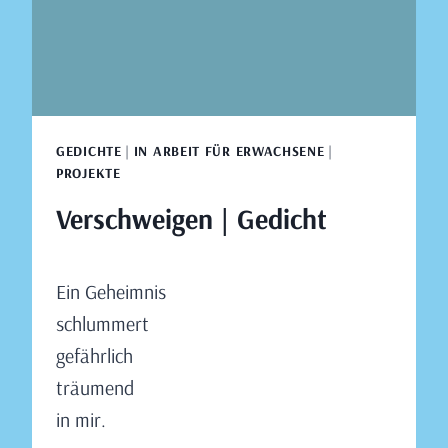
GEDICHTE
|
IN ARBEIT FÜR ERWACHSENE
|
PROJEKTE
Verschweigen | Gedicht
Von
Oktober 2, 2022
Ein Geheimnis
Claudia
Engeler
schlummert
gefährlich
träumend
in mir.