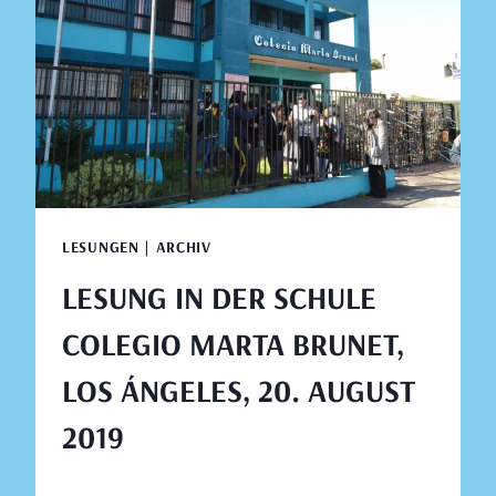
21.
AUGUST
2019
LESUNGEN | ARCHIV
LESUNG IN DER SCHULE
COLEGIO MARTA BRUNET,
LOS ÁNGELES, 20. AUGUST
2019
Von
August 13, 2019