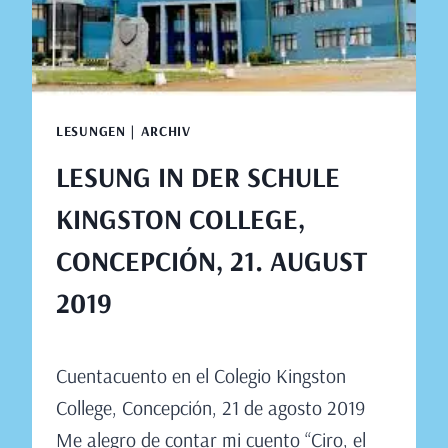
21.
AUGUST
2019
LESUNGEN | ARCHIV
LESUNG IN DER SCHULE
KINGSTON COLLEGE,
CONCEPCIÓN, 21. AUGUST
2019
Von
August 15, 2019
Cuentacuento en el Colegio Kingston
Claudia
Engeler
College, Concepción, 21 de agosto 2019
Me alegro de contar mi cuento “Ciro, el