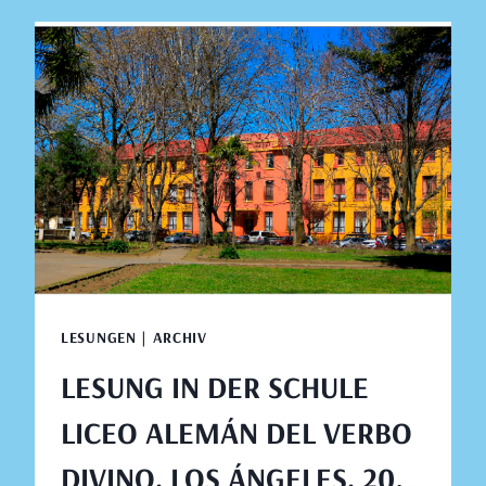
SCHULE
ESCUELA
COLONIA
ÁRABE,
LOS
ÁNGELES,
20.
AUGUST
2019
LESUNGEN | ARCHIV
LESUNG IN DER SCHULE
LICEO ALEMÁN DEL VERBO
DIVINO, LOS ÁNGELES, 20.