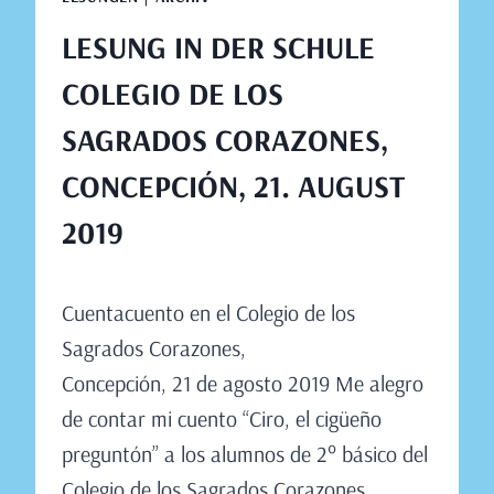
LESUNG IN DER SCHULE
COLEGIO DE LOS
SAGRADOS CORAZONES,
CONCEPCIÓN, 21. AUGUST
2019
Von
August 15, 2019
Cuentacuento en el Colegio de los
Claudia
Engeler
Sagrados Corazones,
Concepción, 21 de agosto 2019 Me alegro
de contar mi cuento “Ciro, el cigüeño
preguntón” a los alumnos de 2° básico del
Colegio de los Sagrados Corazones,