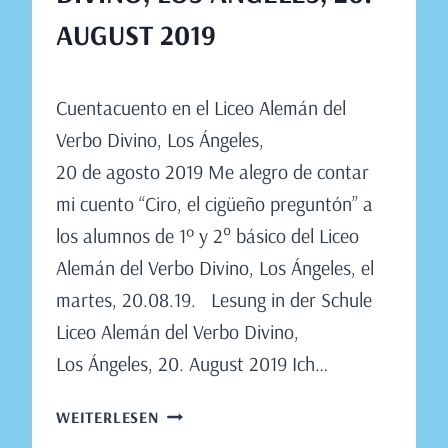
AUGUST 2019
Von
August 13, 2019
Cuentacuento en el Liceo Alemán del
Claudia
Engeler
Verbo Divino, Los Ángeles,
20 de agosto 2019 Me alegro de contar
mi cuento “Ciro, el cigüeño preguntón” a
los alumnos de 1º y 2° básico del Liceo
Alemán del Verbo Divino, Los Ángeles, el
martes, 20.08.19. Lesung in der Schule
Liceo Alemán del Verbo Divino,
Los Ángeles, 20. August 2019 Ich…
LESUNG
WEITERLESEN
IN