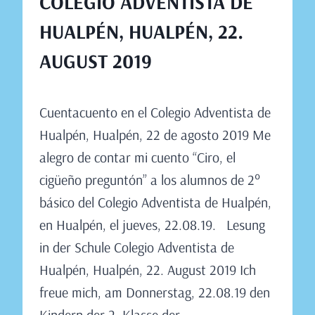
COLEGIO ADVENTISTA DE
HUALPÉN, HUALPÉN, 22.
AUGUST 2019
Von
August 18, 2019
Cuentacuento en el Colegio Adventista de
Claudia
Engeler
Hualpén, Hualpén, 22 de agosto 2019 Me
alegro de contar mi cuento “Ciro, el
cigüeño preguntón” a los alumnos de 2°
básico del Colegio Adventista de Hualpén,
en Hualpén, el jueves, 22.08.19. Lesung
in der Schule Colegio Adventista de
Hualpén, Hualpén, 22. August 2019 Ich
freue mich, am Donnerstag, 22.08.19 den
Kindern der 2. Klasse der…