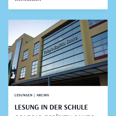
IN
DER
SCHULE
COLEGIO
MARÍA
INMACULADA,
CONCEPCIÓN,
22.
AUGUST
2019
LESUNGEN | ARCHIV
LESUNG IN DER SCHULE