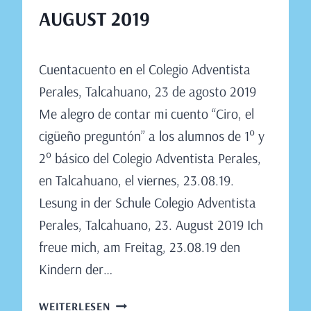
AUGUST 2019
Von
August 18, 2019
Cuentacuento en el Colegio Adventista
Claudia
Engeler
Perales, Talcahuano, 23 de agosto 2019
Me alegro de contar mi cuento “Ciro, el
cigüeño preguntón” a los alumnos de 1° y
2° básico del Colegio Adventista Perales,
en Talcahuano, el viernes, 23.08.19.
Lesung in der Schule Colegio Adventista
Perales, Talcahuano, 23. August 2019 Ich
freue mich, am Freitag, 23.08.19 den
Kindern der…
LESUNG
WEITERLESEN