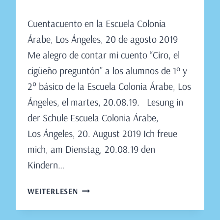
Von
August 13, 2019
Cuentacuento en la Escuela Colonia
Claudia
Engeler
Árabe, Los Ángeles, 20 de agosto 2019
Me alegro de contar mi cuento “Ciro, el
cigüeño preguntón” a los alumnos de 1º y
2° básico de la Escuela Colonia Árabe, Los
Ángeles, el martes, 20.08.19. Lesung in
der Schule Escuela Colonia Árabe,
Los Ángeles, 20. August 2019 Ich freue
mich, am Dienstag, 20.08.19 den
Kindern…
LESUNG
WEITERLESEN
IN
DER