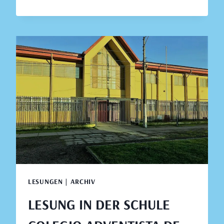
IN
DER
SCHULE
COLEGIO
ADVENTISTA
PERALES,
TALCAHUANO,
23.
AUGUST
2019
LESUNGEN | ARCHIV
LESUNG IN DER SCHULE