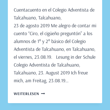
Von
August 18, 2019
Cuentacuento en el Colegio Adventista de
Claudia
Engeler
Talcahuano, Talcahuano,
23 de agosto 2019 Me alegro de contar mi
cuento “Ciro, el cigüeño preguntón” a los
alumnos de 1° y 2° básico del Colegio
Adventista de Talcahuano, en Talcahuano,
el viernes, 23.08.19. Lesung in der Schule
Colegio Adventista de Talcahuano,
Talcahuano, 23. August 2019 Ich freue
mich, am Freitag, 23.08.19…
LESUNG
WEITERLESEN
IN
DER