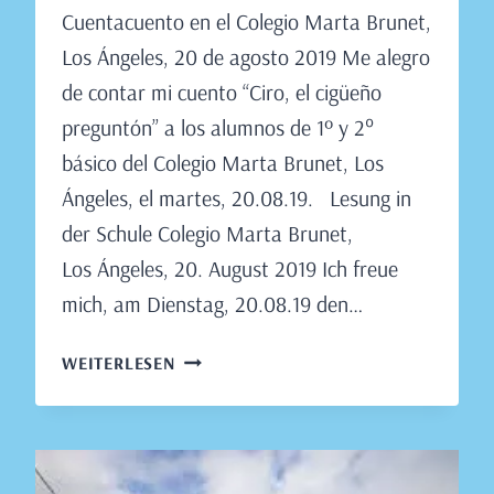
Cuentacuento en el Colegio Marta Brunet,
Claudia
Engeler
Los Ángeles, 20 de agosto 2019 Me alegro
de contar mi cuento “Ciro, el cigüeño
preguntón” a los alumnos de 1º y 2°
básico del Colegio Marta Brunet, Los
Ángeles, el martes, 20.08.19. Lesung in
der Schule Colegio Marta Brunet,
Los Ángeles, 20. August 2019 Ich freue
mich, am Dienstag, 20.08.19 den…
LESUNG
WEITERLESEN
IN
DER
SCHULE
COLEGIO
MARTA