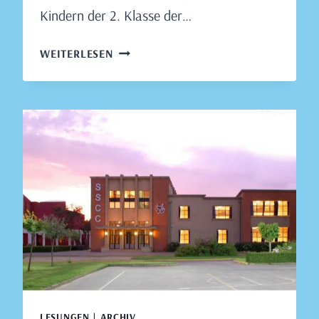
Kindern der 2. Klasse der…
LESUNG
WEITERLESEN
IN
DER
COLEGIO
DEL
SAGRADO
CORAZÓN,
HUALPÉN,
21.
AUGUST
2019
LESUNGEN | ARCHIV