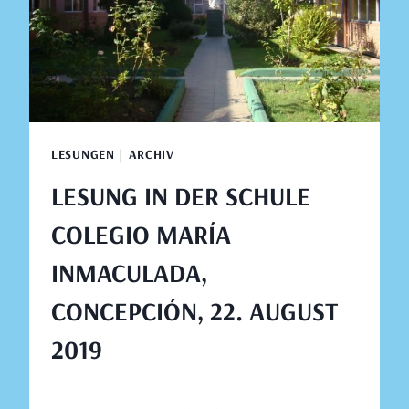
AUGUST
2019
LESUNGEN | ARCHIV
LESUNG IN DER SCHULE
COLEGIO MARÍA
INMACULADA,
CONCEPCIÓN, 22. AUGUST
2019
Von
August 15, 2019