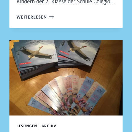
Kindern der 2. Klasse der Schule Colegio…
LESUNG
WEITERLESEN
IN
DER
SCHULE
COLEGIO
ESPÍRITU
SANTO,
TALCAHUANO,
21.
AUGUST
2019
LESUNGEN | ARCHIV