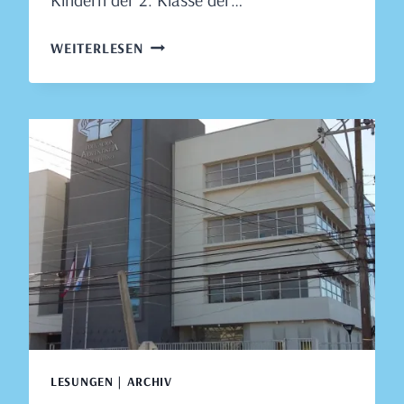
LESUNG
WEITERLESEN
IN
DER
SCHULE
COLEGIO
ADVENTISTA
DE
HUALPÉN,
HUALPÉN,
22.
AUGUST
2019
LESUNGEN | ARCHIV