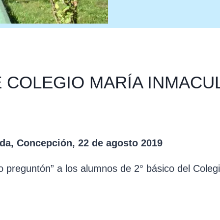
E COLEGIO MARÍA INMACU
ada,
Concepción, 22
de
agosto
2019
ño preguntón” a los alumnos de 2° básico del Cole