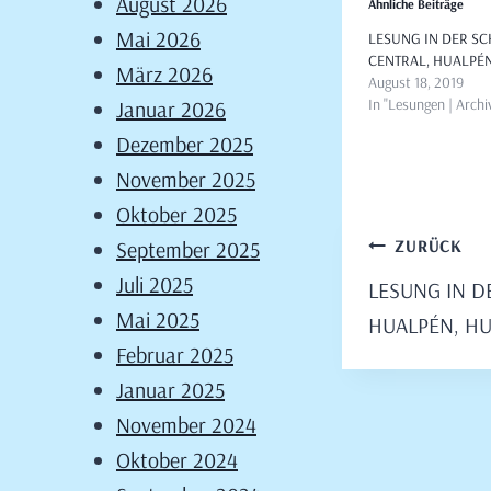
August 2026
Ähnliche Beiträge
Mai 2026
LESUNG IN DER S
CENTRAL, HUALPÉN
März 2026
August 18, 2019
In "Lesungen | Archi
Januar 2026
Dezember 2025
November 2025
Oktober 2025
Beitragsn
ZURÜCK
September 2025
Juli 2025
LESUNG IN D
Mai 2025
HUALPÉN, HU
Februar 2025
Januar 2025
November 2024
Oktober 2024