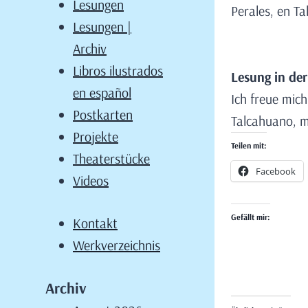
Lesungen
Perales, en Ta
Lesungen |
Archiv
Libros ilustrados
Lesung in der
en español
Ich freue mich
Postkarten
Talcahuano, m
Projekte
Teilen mit:
Theaterstücke
Facebook
Videos
Gefällt mir:
Kontakt
Werkverzeichnis
Archiv