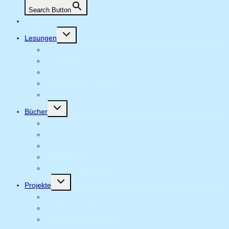
Search Button
Willkommen
Untermenü
Lesungen
umschalten
Aktuelle Lesungen
Lesungen im Vorschulalter
Lesungen an Unterstufen
Lesungen an Mittel- und Oberstufen
Lesungen | Archiv
Untermenü
Bücher
umschalten
Kinderbücher
Libros ilustrados en español
Jugendbücher
Bücher für Erwachsene
Anthologien
Untermenü
Projekte
umschalten
In Arbeit für Kinder
In Arbeit für Jugendliche
In Arbeit für Erwachsene