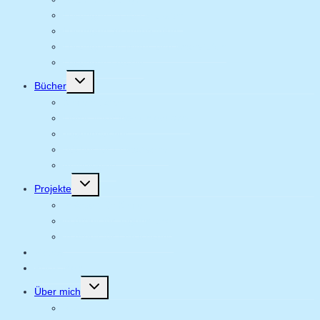
Lesungen im Vorschulalter
Lesungen an Unterstufen
Lesungen an Mittel- und Oberstufen
Lesungen | Archiv
Untermenü
Bücher
umschalten
Kinderbücher
Libros ilustrados en español
Jugendbücher
Bücher für Erwachsene
Anthologien
Untermenü
Projekte
umschalten
In Arbeit für Kinder
In Arbeit für Jugendliche
In Arbeit für Erwachsene
Videos
Postkarten
Untermenü
Über mich
umschalten
Vita