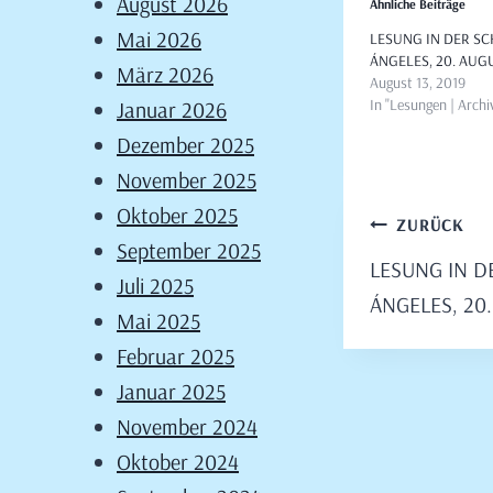
August 2026
Ähnliche Beiträge
Mai 2026
LESUNG IN DER SC
ÁNGELES, 20. AUG
März 2026
August 13, 2019
In "Lesungen | Archi
Januar 2026
Dezember 2025
November 2025
Oktober 2025
Beitragsn
ZURÜCK
September 2025
LESUNG IN D
Juli 2025
ÁNGELES, 20
Mai 2025
Februar 2025
Januar 2025
November 2024
Oktober 2024