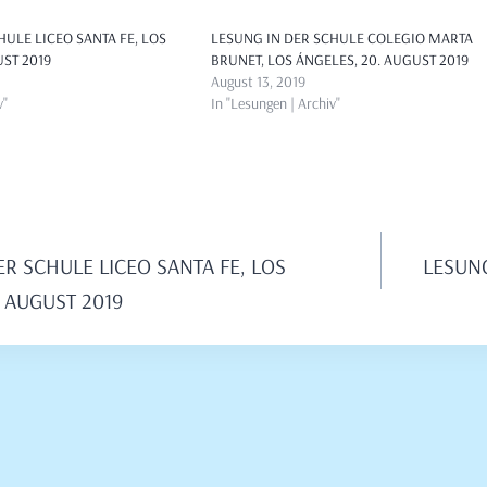
HULE LICEO SANTA FE, LOS
LESUNG IN DER SCHULE COLEGIO MARTA
UST 2019
BRUNET, LOS ÁNGELES, 20. AUGUST 2019
August 13, 2019
v"
In "Lesungen | Archiv"
avigation
ER SCHULE LICEO SANTA FE, LOS
LESUN
. AUGUST 2019