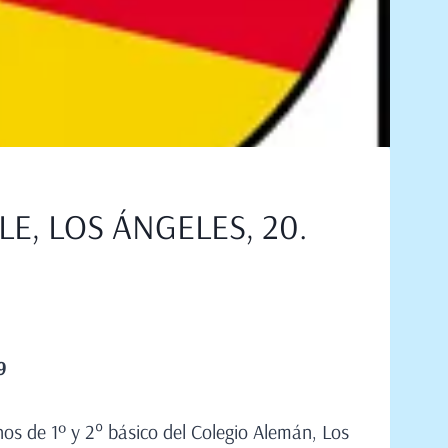
E, LOS ÁNGELES, 20.
9
9
os de 1º y 2° básico del Colegio Alemán, Los