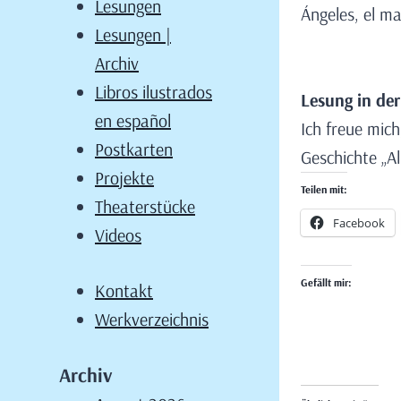
Lesungen
Ángeles, el ma
Lesungen |
Archiv
Libros ilustrados
Lesung in de
en español
Ich freue mic
Postkarten
Geschichte „Al
Projekte
Teilen mit:
Theaterstücke
Facebook
Videos
Gefällt mir:
Kontakt
Werkverzeichnis
Archiv