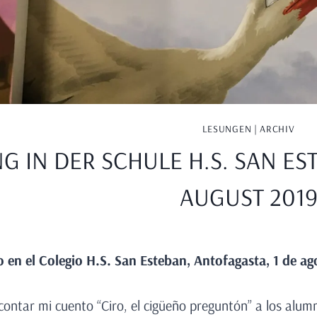
LESUNGEN | ARCHIV
G IN DER SCHULE H.S. SAN ES
AUGUST 201
 en el
Colegio H.S. San Esteban, Antofagasta, 1 de ag
ontar mi cuento “Ciro, el cigüeño preguntón” a los alumn