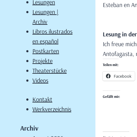
Lesungen
Esteban en Ant
Lesungen |
Archiv
Libros ilustrados
Lesung in der
en español
Ich freue mic
Postkarten
Antofagasta, 
Projekte
Teilen mit:
Theaterstücke
Facebook
Videos
Gefällt mir:
Kontakt
Werkverzeichnis
Archiv