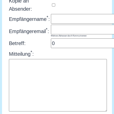
Kopie an
Absender:
*
Empfängername
:
*
Empfängeremail
:
Mehrere Adressen durch Komma trennen
Betreff:
*
Mitteilung
: