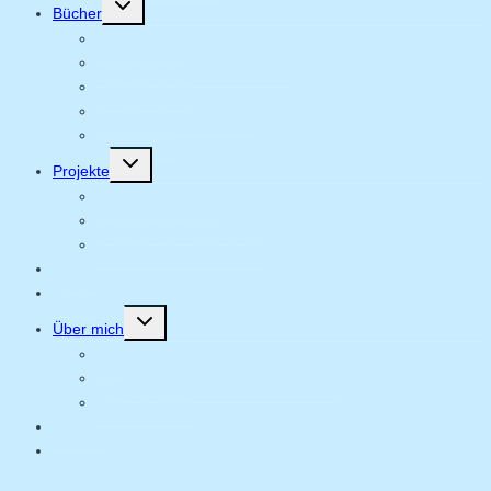
Bücher
umschalten
Kinderbücher
Libros ilustrados en español
Jugendbücher
Bücher für Erwachsene
Anthologien
Untermenü
Projekte
umschalten
In Arbeit für Kinder
In Arbeit für Jugendliche
In Arbeit für Erwachsene
Videos
Postkarten
Untermenü
Über mich
umschalten
Vita
Auszeichnungen | Werkverzeichnis
Pressespiegel
Kontakt